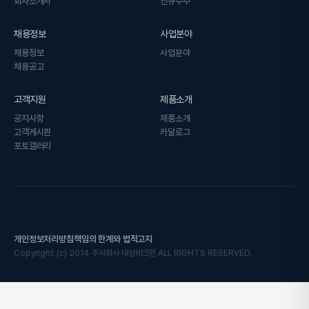
회사소개서
신규수주
채용정보
사업분야
채용정보
사업분야
채용공고
고객지원
제품소개
공지사항
제품소개
고객게시판
카달로그
포토갤러리
개인정보처리방침
책임의 한계와 법적고지
Copyright
(c)
2014 주식회사 대성테크윈 ALL RIGHTS RESERVED.