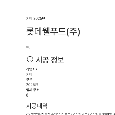
기타
2025년
롯데웰푸드(주)
시공 정보
작업시기
기타
구분
2025년
업체 주소
()
시공내역
공조기/항온항습기
덕트공사
판넬공사
전등/전열공사