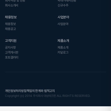
회사역량 및 현황
국내거래처현황
회사소개서
신규수주
채용정보
사업분야
채용정보
사업분야
채용공고
고객지원
제품소개
공지사항
제품소개
고객게시판
카달로그
포토갤러리
개인정보처리방침
책임의 한계와 법적고지
Copyright
(c)
2014 주식회사 대성테크윈 ALL RIGHTS RESERVED.